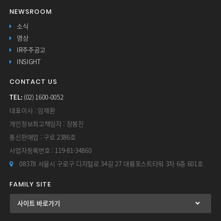
NEWSROOM
소식
영상
IR주주공고
INSIGHT
유비온, 2분기 매출·영업이익 큰 폭 성장… AI 플랫폼 사업 확대 영향
CONTACT US
TEL:
(02) 1600-0052
대표이사 : 임재환
개인정보최고책임자 : 장봉진
통신판매업 : 구로 2386호
사업자등록번호 : 119-81-34860
08378 서울시 구로구 디지털로 34길 27 대륭포스트타워 3차 6층 601호
FAMILY SITE