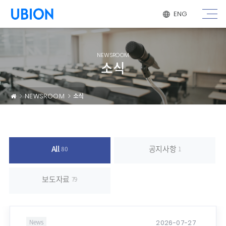
메뉴 건너 뛰기
ENG
NEWSROOM
소식
NEWSROOM
소식
All
공지사항
80
1
보도자료
79
2026-07-27
News