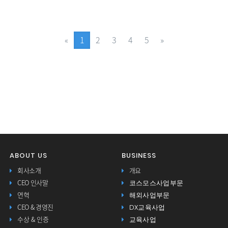
Previous
Next
«
1
2
3
4
5
»
유비온, 삼성전자 DS부문 DScovery 서비스 고도화 약 30억 원 계약 체결
ABOUT US
BUSINESS
회사소개
개요
유비온 AI 학습경험 플랫폼 코스모스 LXP, 대학 도입 확대
코스모스사업부문
CEO 인사말
해외사업부문
연혁
DX교육사업
CEO & 경영진
교육사업
수상 & 인증