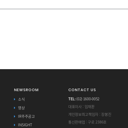
NEWSROOM
CONTACT US
TEL:
(02) 1600-0052
소식
대표이사 : 임재환
영상
개인정보최고책임자 : 장봉진
IR주주공고
통신판매업 : 구로 2386호
INSIGHT