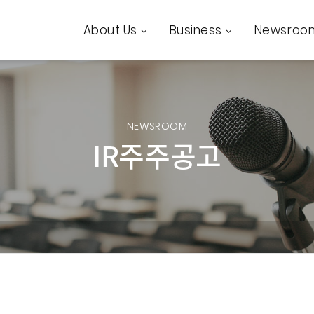
About Us
Business
Newsroo
NEWSROOM
IR주주공고