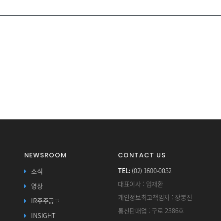
NEWSROOM
CONTACT US
TEL:
(02) 1600-0052
소식
대표이사 : 임재환
영상
개인정보최고책임자 : 장봉진
IR주주공고
통신판매업 : 구로 2386호
INSIGHT