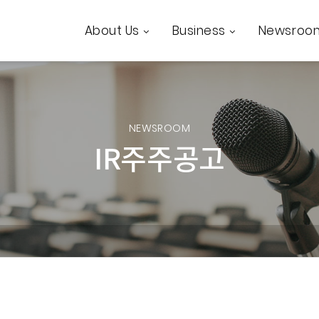
About Us
Business
Newsroo
NEWSROOM
IR주주공고