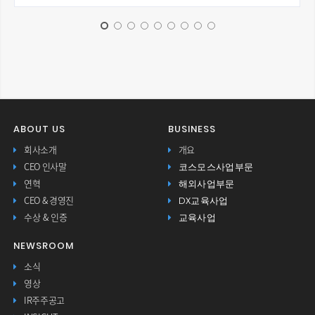
ABOUT US
BUSINESS
회사소개
개요
코스모스사업부문
CEO 인사말
해외사업부문
연혁
DX교육사업
CEO & 경영진
교육사업
수상 & 인증
NEWSROOM
소식
영상
IR주주공고