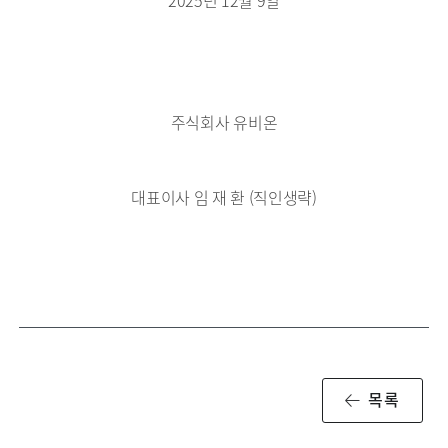
2025년 12월 9일
주식회사 유비온
대표이사 임 재 환 (직인생략)
목록