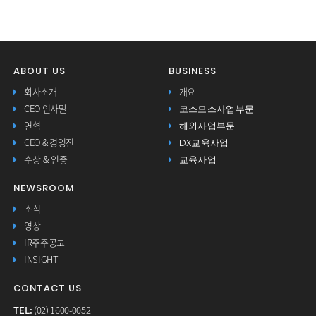
ABOUT US
BUSINESS
회사소개
개요
코스모스사업부문
CEO 인사말
해외사업부문
연혁
DX교육사업
CEO & 경영진
교육사업
수상 & 인증
NEWSROOM
소식
영상
IR주주공고
INSIGHT
CONTACT US
TEL:
(02) 1600-0052