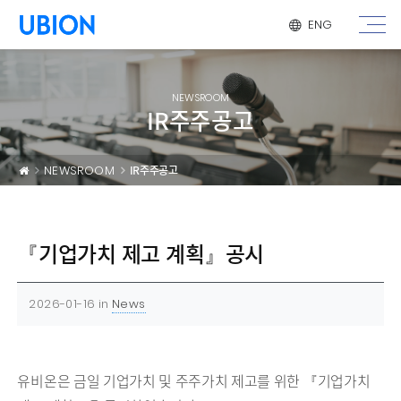
메뉴 건너 뛰기
ENG
NEWSROOM
IR주주공고
NEWSROOM
IR주주공고
『기업가치 제고 계획』공시
2026-01-16
in
News
유비온은 금일 기업가치 및 주주가치 제고를 위한 『기업가치