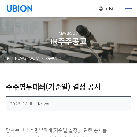
메뉴 건너 뛰기
ENG
NEWSROOM
IR주주공고
NEWSROOM
IR주주공고
주주명부폐쇄(기준일) 결정 공시
2026-03-11
in
News
당사는 「주주명부폐쇄(기준일)결정」 관련 공시를