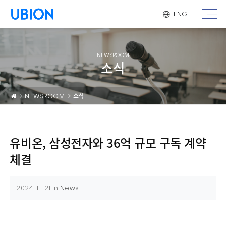
메뉴 건너 뛰기
ENG
NEWSROOM
소식
NEWSROOM
소식
유비온, 삼성전자와 36억 규모 구독 계약
체결
2024-11-21
in
News