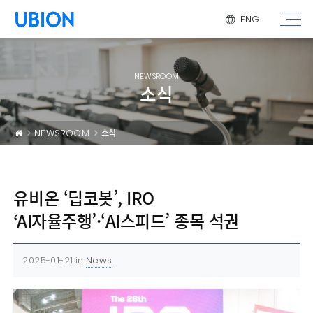
메뉴 건너 뛰기
ENG
NEWSROOM
소식
NEWSROOM
소식
유비온 ‘딥코봇’, IRO
‘AI자율주행’·‘AI스피드’ 종목 석권
2025-01-21
in
News