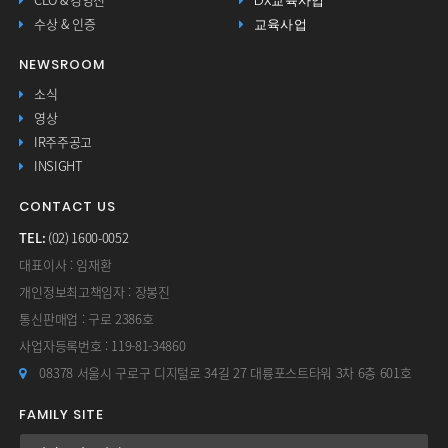
DX교육사업
CEO & 경영진
교육사업
수상 & 인증
NEWSROOM
소식
영상
IR주주공고
INSIGHT
CONTACT US
TEL:
(02) 1600-0052
대표이사 : 임재환
개인정보최고책임자 : 장봉진
통신판매업 : 구로 2386호
사업자등록번호 : 119-81-34860
08378 서울시 구로구 디지털로 34길 27 대륭포스트타워 3차 6층 601호
FAMILY SITE