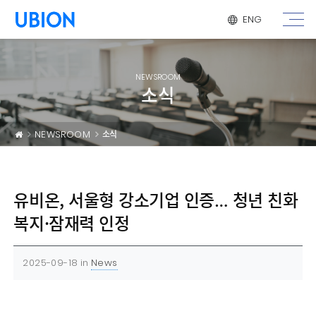
메뉴 건너 뛰기
ENG
NEWSROOM
소식
NEWSROOM
소식
유비온, 서울형 강소기업 인증… 청년 친화
복지·잠재력 인정
2025-09-18
in
News