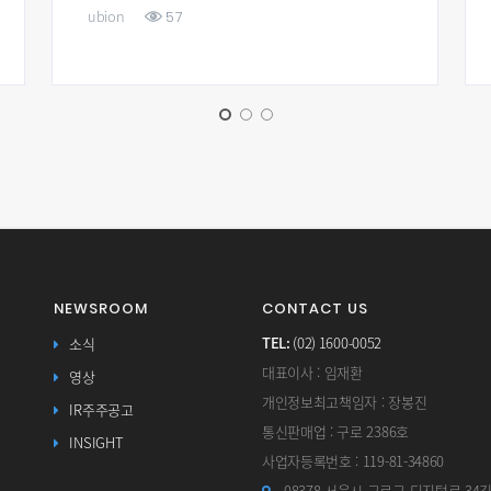
377
ubion
NEWSROOM
CONTACT US
TEL:
(02) 1600-0052
소식
대표이사 : 임재환
영상
개인정보최고책임자 : 장봉진
IR주주공고
통신판매업 : 구로 2386호
INSIGHT
사업자등록번호 : 119-81-34860