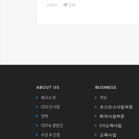
241
57
ion
ubion
ABOUT US
BUSINESS
회사소개
개요
코스모스사업부문
CEO 인사말
해외사업부문
연혁
DX교육사업
CEO & 경영진
교육사업
수상 & 인증