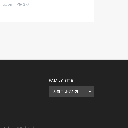
57
ubion
FAMILY SITE