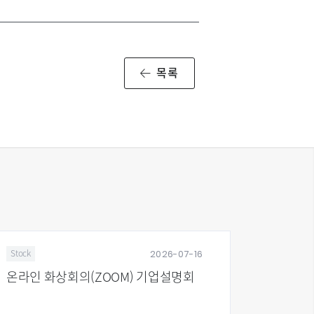
목록
2026-07-16
2026
News
M) 기업설명회
유비온, KOICA 지원 우즈베키
간호교육 디지털 전환 사업 추진