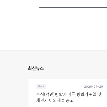
최신뉴스
2026-07-29
ock
News
식(액면)병합에 따른 병합기준일 및
유비온, 20
권자 이의제출 공고
1000 선정