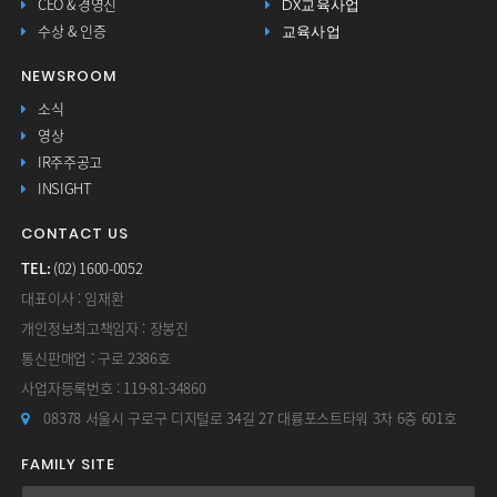
DX교육사업
CEO & 경영진
교육사업
수상 & 인증
NEWSROOM
소식
영상
IR주주공고
INSIGHT
CONTACT US
TEL:
(02) 1600-0052
대표이사 : 임재환
개인정보최고책임자 : 장봉진
통신판매업 : 구로 2386호
사업자등록번호 : 119-81-34860
08378 서울시 구로구 디지털로 34길 27 대륭포스트타워 3차 6층 601호
FAMILY SITE