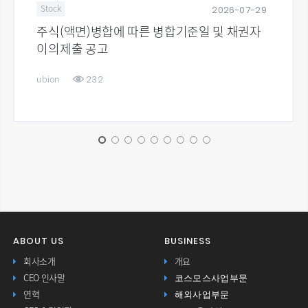
2026-07-29
Stock
주식(액면)병합에 따른 병합기준일 및 채권자
이의제출 공고
232
ubion
ABOUT US
BUSINESS
회사소개
개요
코스모스사업부문
CEO 인사말
해외사업부문
연혁