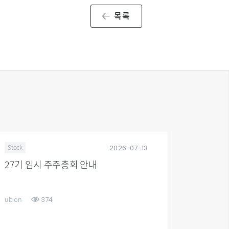
목록
2026-07-13
Stock
News
27기 임시 주주총회 안내
유비온, 
지원…국
374
ubion
ubion