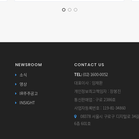
NEWSROOM
CONTACT US
TEL:
(02) 1600-0052
소식
대표이사 : 임재환
영상
개인정보최고책임자 : 장봉진
IR주주공고
통신판매업 : 구로 2386호
INSIGHT
사업자등록번호 : 119-81-34860
08378 서울시 구로구 디지털로 34
6층 601호