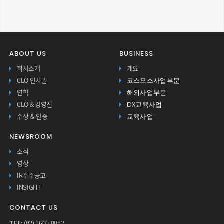
ABOUT US
BUSINESS
회사소개
개요
코스모스사업부문
CEO 인사말
해외사업부문
연혁
DX교육사업
CEO & 경영진
교육사업
수상 & 인증
NEWSROOM
소식
영상
IR주주공고
INSIGHT
CONTACT US
TEL:
(02) 1600-0052